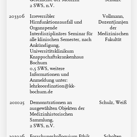
2 SWS, n.V.
203306
Irreversibler
Vollmann,
Hirnfunktionsausfall und
Dozent(inn)en
Organspende
der
Interdisziplinäres Seminar für
Medizinischen
alle klinischen Semester, nach
Fakultät
Ankündigung,
Universitätsklinikum
Knappschaftskrankenhaus
Bochum
0,5 SWS, weitere
Informationen und
Anmeldung unter:
lehrkoordination@kk-
bochum.de
201025
Demonstrationen an
Schulz, Weiß
ausgewählten Objekten der
Medizinhistorischen
Sammlung,
2 SWS, n.V.
201026
Forschungskolloquium Ethik
Scholten,