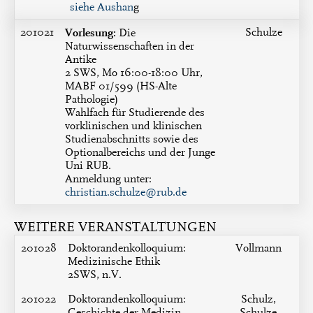
siehe Aushan
g
201021
Vorlesung:
Schulze
Die
Naturwissenschaften in der
Antike
2 SWS, Mo 16:00-18:00 Uhr,
MABF 01/599 (HS-Alte
Pathologie)
Wahlfach für Studierende des
vorklinischen und klinischen
Studienabschnitts sowie des
Optionalbereichs und der Junge
Uni RUB.
Anmeldung unter:
christian.schulze@rub.de
WEITERE VERANSTALTUNGEN
201028
Doktorandenkolloquium:
Vollmann
Medizinische Ethik
2SWS, n.V.
201022
Doktorandenkolloquium:
Schulz,
Geschichte der Medizin
Schulze